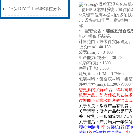
1000克颗粒自动计量分装机
16头DIY手工串珠颗粒分装
a:使用PLC控制系统，操作
b:关键部位有本公司的多项
c：设备封口牢固、密封性好
器
机支持非标定制
称；
d：配套设备：
螺丝五混合包
箱,打捆条,码垛等.
计量范围：按零件实际确定。
袋长(mm): 40-150
袋宽(mm)：40-100
生产能力(袋/分)：30-70
总功率(瓦)：1600
净重(千克)：350
耗气量: 20 L/Min 0.75Ma
包装材料：复合膜材料、铝箔
外型尺寸(mm): L1200×W800×
想更多的了解产品，请我司哦
机型产品。如有什么其它技术
欢迎阁下到我公司考察洽谈或
关于发货：常规产品有现货，
关于运费：所有产品都是厂家
关于收货：一般物流为3-7
关于售后：产品均为一年保修
颗粒包装机
[荐]
分装机
[荐]
五
装机
[荐]
糖果枕式包装机
[荐]