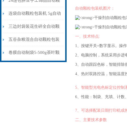
24连包拼豆手工饰品自动颗
自动颗粒包装机图片：
粒包装机防静电不堵料
连袋自动颗粒包装机 5g自动
计量包装机 三边封打包机
三边封袋装花生碎全自动颗
一、技术特点:
粒包装机1000克\包
五谷杂粮混合自动颗粒包装
1、
按键开关+数字显示。操
机30-70克\包背封
卷膜自动制袋5-500g茶叶颗
2、
电脑控制，系统采用步进
3、自动跟踪色标，智能排除
粒包装机
4、热封双路控温，智能温度
5、智能型光电色标定位控制
6、性能：制袋、充填、计数
7、可选择配装日期打印机或
二、主要技术参数