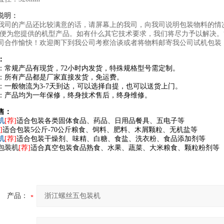
说明：
我司的产品还比较满意的话，请屏幕上的我司，向我司说明包装物料的情
以便为您提供的机型产品。如有什么其它技术要求，我们将尽力予以解决。
司合作愉快！欢迎阁下到我公司考察洽谈或者将物料邮寄我公司试机包装
：
：常规产品有现货，72小时内发货，特殊规格型号需定制。
：所有产品都是厂家直接发货，免运费。
：一般物流为3-7天到达，可以选择自提，也可以送货上门。
：产品均为一年保修，终身技术售后，终身维修。
售：
机
[荐]
适合包装各类固体食品、药品、日用品餐具、五电子等
]
适合包装5公斤-70公斤粮食、饲料、肥料、木屑颗粒、无机盐等
机
[荐]
适合包装干燥剂、味精、白糖、食盐、洗衣粉、食品添加剂等
包装
机
[荐]
适合真空包装食品熟食、水果、蔬菜、大米粮食、颗粒粉剂等
产品：