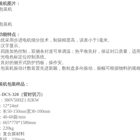
装机图片：
功能特点：
系统采用步进电机细分技术，制袋精度高，误差小于1毫米。
器汉字显示。
器四路加热控制，双侧各封道可单调温；热平衡良好，保证封口质量，适
型光电色标定位控制系统。
性良好的侧开式防护挡板，操作安。
五包装机振动计数装置先进新颖，数粒盘多向振动，振幅可根据物料的规
装机包装样品：
-DCS-320（背封切刀）
380V50HZ1.82KW
2*24ml
50-150mm宽30-100mm
0-60袋/min
65*770*1580mm
220kg
：复合膜材料
径：320mm