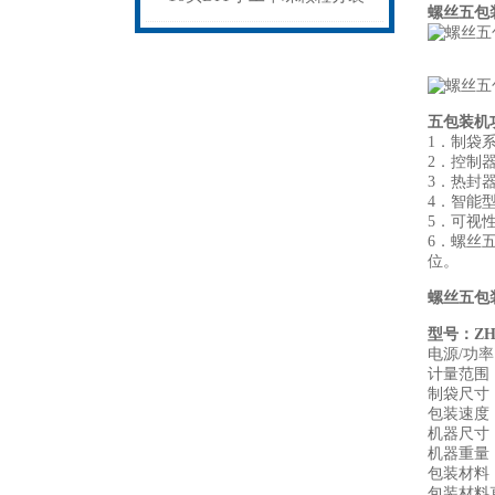
螺丝五包
器
机支持非标定制
五包装机
1．制袋
2．控制
3．热封
4．智能
5．可视
6．螺丝
位。
螺丝五包
型号：ZH
电源/功率：
计量范围：1
制袋尺寸：长
包装速度：4
机器尺寸：6
机器重量：
包装材料
包装材料直