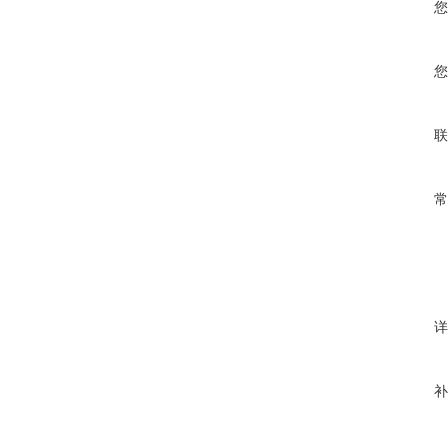
您
您
联
常
详
补