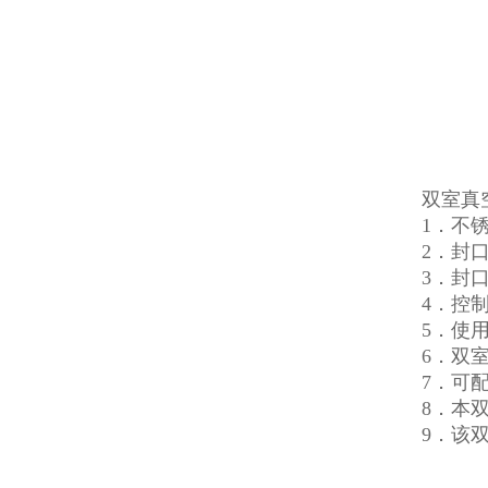
双室真
1．不
2．封
3．封口
4．控
5．使
6．双
7．可
8．本
9．该