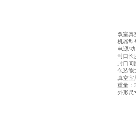
双室真
机器型号
电源/功率
封口长度
封口间距
包装能力
真空室尺
重量：3
外形尺寸：