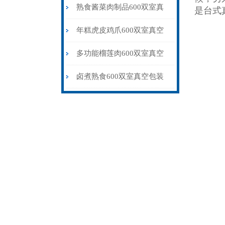
机干湿两用价格
熟食酱菜肉制品600双室真
是台式
空包装机不锈钢材质
年糕虎皮鸡爪600双室真空
包装机抽气真空封口
多功能榴莲肉600双室真空
包装机品牌
卤煮熟食600双室真空包装
机干湿两用