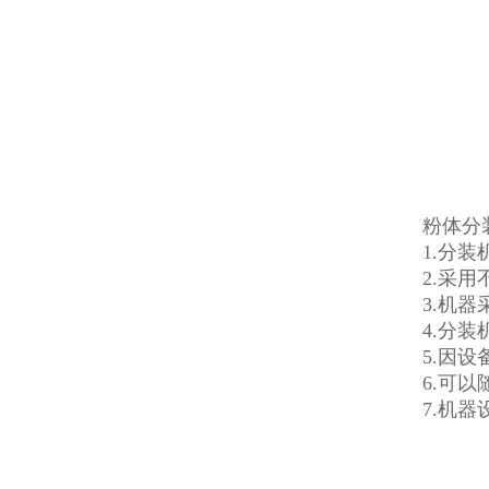
粉体分
1.分
2.采
3.机
4.分
5.因
6.可
7.机