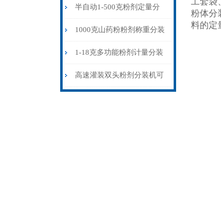
工套袋
装机可配流水线
半自动1-500克粉剂定量分
粉体分
料的定
装机强力震动下料
1000克山药粉粉剂称重分装
机震动螺旋下料
1-18克多功能粉剂计量分装
机厂家现货
高速灌装双头粉剂分装机可
配流水线使用