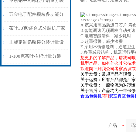
不锈钢中药颗粒小剂量分装
机1g-50g厂家
五金电子配件颗粒多功能分
A.该
采用高品质进口芯片 寿
装机旋转盘下料
茶叶30克/袋台式分装机厂家
B.智能调速无须调校自动变
C.电脑智能清料，减少耗时
D.超重报警，减少浪费
非标定制奶酪棒分装计量设
E.
采用不锈钢送料，通道卫生
F.多重减震结构，机器运行
备 按个数下料的分装机器生
1-100克茶叶枸杞计量分装
想更多的了解产品，请我司哦
机型产品。如有什么其它技术
欢迎阁下到我公司考察洽谈或
产厂家
机价格
关于发货：常规产品有现货，
关于运费：所有产品都是厂家
关于收货：一般物流为3-7
关于售后：产品均为一年保修
食品包装机
[荐]
双室真空包装
产品：