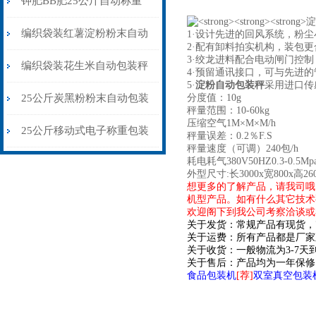
钾肥BB肥25公斤自动称重
包装秤移动式双称
编织袋装红薯淀粉粉末自动
1·设计先进的回风系统，粉尘
2·配有卸料拍实机构，装包更
3·绞龙进料配合电动闸门控
包装秤配缝口机
编织袋装花生米自动包装秤
4·预留通讯接口，可与先进
5·
淀粉自动包装秤
采用进口传
\自流式灌装秤品牌
25公斤炭黑粉粉末自动包装
分度值：10g
秤量范围：10-60kg
压缩空气1M×M×M/h
秤升降除尘式
25公斤移动式电子称重包装
秤量误差：0.2％F.S
秤量速度（可调）240包/h
耗电耗气380V50HZ0.3-0.5Mp
秤粮库专用
外型尺寸:长3000x宽800x高26
想更多的了解产品，请我司哦
机型产品。如有什么其它技术
欢迎阁下到我公司考察洽谈或
关于发货：常规产品有现货，
关于运费：所有产品都是厂家
关于收货：一般物流为3-7
关于售后：产品均为一年保修
食品包装机
[荐]
双室真空包装