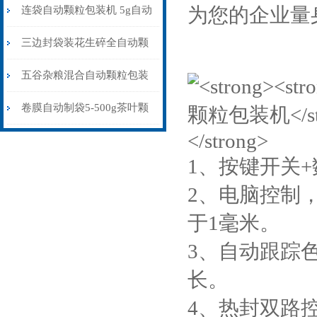
粒包装机防静电不堵料
为您的企业量
连袋自动颗粒包装机 5g自动
计量包装机 三边封打包机
三边封袋装花生碎全自动颗
粒包装机1000克\包
五谷杂粮混合自动颗粒包装
机30-70克\包背封
卷膜自动制袋5-500g茶叶颗
粒包装机
1、按键开关
2、电脑控制
于1毫米。
3、自动跟踪
长。
4、热封双路