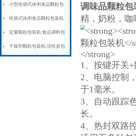
包装机
调味品颗粒包
小型给袋式休闲食品颗粒包
精，奶粉，咖
装机20-300克厂家价格
给袋式休闲食品颗粒包装机
预制袋全自动给袋食品灌包
定量颗粒包装机/食品调料包
机
装机
干燥剂颗粒包装机/活性炭包
装机
1、按键开关
2、电脑控制
于1毫米。
3、自动跟踪
长。
4、热封双路