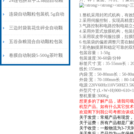
24连包拼豆手工饰品自动颗
粒包装机防静电不堵料
连袋自动颗粒包装机 5g自动
1.整机采用封闭式机构，有
2.
采用伺服控制，实现高精度
3.气路控制和电路控制电箱
计量包装机 三边封打包机
三边封袋装花生碎全自动颗
4.采用外置式放膜机构，包
5.
采用双皮带伺服拉膜，拉膜
粒包装机1000克\包
五谷杂粮混合自动颗粒包装
6.包装袋的偏差调整只需在
7.彩色触摸屏和稳定可靠的
包装容量：1-50g
机30-70克\包背封
卷膜自动制袋5-500g茶叶颗
包装速度:30-60袋/分钟
标签尺寸:宽：35-55mm长：20
粒包装机
线长:155mm
内袋:宽：50-80mm长：50-80
外袋:宽：70-100mm长：80-1
电源:220V60Hz110V50HZ3.5
外型尺寸:(L×W×H)900×610×1
整机重量:300Kg
想更多的了解产品，请我司哦
机型产品。如有什么其它技术
欢迎阁下到我公司考察洽谈或
关于发货：常规产品有现货，
关于运费：所有产品都是厂家
关于收货：一般物流为3-7
关于售后：产品均为一年保修