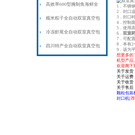
包装机抽气保鲜封口
高效率600型腌制鱼海鲜全
1．不锈
2．封口
3．封口时
自动双室真空包装机
糯米粽子全自动双室真空包
4．控制
5．使用
装机保鲜封口
冷冻虾尾全自动双室真空包
6．
双室
7．可配
8．本
有2
装机600型
四川特产全自动双室真空包
9．该
为
想更多的
装机价格
机型产品
欢迎阁下
关于发货
关于运费
关于收货
关于售后
颗粒包装
封口机
[荐