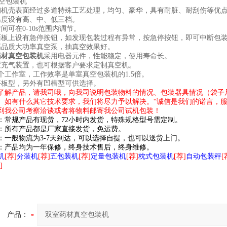
钢机壳表面经过多道特殊工艺处理，均匀、豪华，具有耐脏、耐刮伤等优
温度设有高、中、低三档。
间可在0-10s范围内调节。
面板上设有急停按钮，如发现包装过程有异常，按急停按钮，即可中断包
高品质大功率真空泵，抽真空效果好。
药材真空包装机
采用电器元件，性能稳定，使用寿命长。
置充气装置，也可根据客户要求定制真空机。
个工作室，工作效率是单室真空包装机的1.5倍。
平板型，另外有凹槽型可供选择。
了解产品，请我司哦，向我司说明包装物料的情况、包装器具情况（袋子
。如有什么其它技术要求，我们将尽力予以解决。“诚信是我们的诺言，服
到我公司考察洽谈或者将物料邮寄我公司试机包装！
：常规产品有现货，72小时内发货，特殊规格型号需定制。
：所有产品都是厂家直接发货，免运费。
：一般物流为3-7天到达，可以选择自提，也可以送货上门。
：产品均为一年保修，终身技术售后，终身维修。
机
[荐]
分装机
[荐]
五包装机
[荐]
定量包装机
[荐]
枕式包装机
[荐]
自动包装秤
[
]
产品：