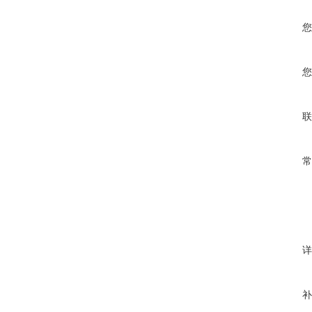
您
您
联
常
详
补