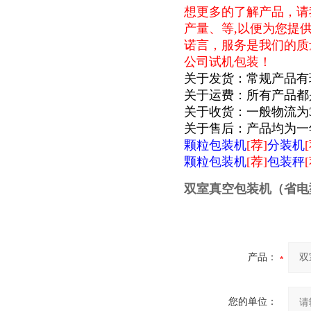
想更多的了解产品，请
产量、等,以便为您提
诺言，服务是我们的质
公司试机包装！
关于发货：常规产品有
关于运费：所有产品都
关于收货：一般物流为
关于售后：产品均为一
颗粒包装机
[荐]
分装机
颗粒包装机
[荐]
包装秤
双室真空包装机（省电
产品：
您的单位：