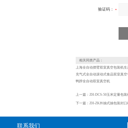
验证码：
相关同类产品：
上海全自动摆臂双室真空包装机生
充气式全自动滚动式食品双室真空包
鸭脖全自动双室真空机
上一篇：
ZH-DCS-50玉米定量包
下一篇：
ZH-ZK外抽式抽包装封口
联系我们