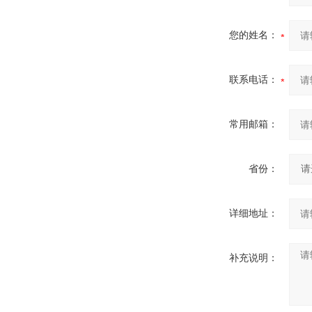
您的姓名：
联系电话：
常用邮箱：
省份：
详细地址：
补充说明：