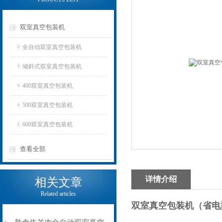
双室真空包装机
全自动双室真空包装机
倾斜式双室真空包装机
400双室真空包装机
500双室真空包装机
600双室真空包装机
查看全部
详情介绍
相关文章
Related articles
双室真空包装机（省电