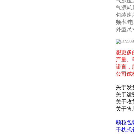
气源压力：
气源耗量：
包装速度：
频率/电压
外型尺寸:
想更多
产量、
诺言，
公司试
关于发
关于运
关于收
关于售
颗粒包
干枕式