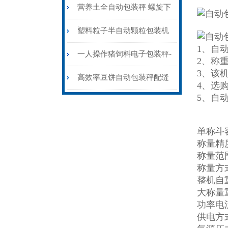
工厂专用
营养土全自动包装秤 螺旋下
料不锈钢称重打包机
塑料粒子半自动颗粒包装机
1、自
\高精度25公斤称重计量灌装
一人操作猪饲料电子包装秤-
2、称
3、该
称
颗粒称重打包秤厂家定制
高效率豆饼自动包装秤配缝
4、选
5、自
包机价格
单称斗容
称量精度
称量范围
称量方
整机自重:
大称量重
功率电流
供电方