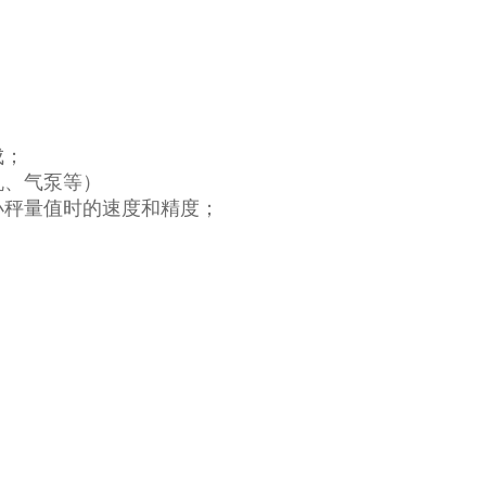
成；
机、气泵等）
小秤量值时的速度和精度；