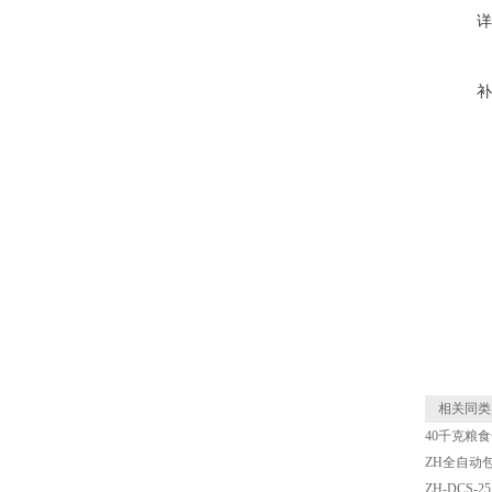
详
补
相关同类
40千克粮
ZH全自动
ZH-DCS