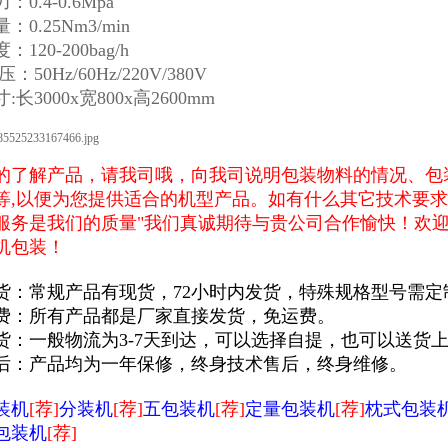
0.4-0.6Mpa
0.25Nm3/min
120-200bag/h
：50Hz/60Hz/220V/380V
长3000x宽800x高2600mm
的了解产品，请我司哦，向我司说明包装物料的情况、包
等,以便为您提供适合的机型产品。如有什么其它技术要求
服务是我们的质量"我们真诚期待与贵公司合作愉快！欢
机包装！
货：常规产品有现货，72小时内发货，特殊规格型号需定
费：所有产品都是厂家直接发货，免运费。
货：一般物流为3-7天到达，可以选择自提，也可以送货
后：产品均为一年保修，终身技术售后，终身维修。
装机
[荐]
分装机
[荐]
五包装机
[荐]
定量包装机
[荐]
枕式包装
包装机
[荐]