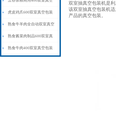
五谷杂粮商用400双室真空
双室抽真空包装机是利
该双室抽真空包装机适
包装机多少钱一台
虎皮鸡爪600双室真空包装
产品的真空包装。
机干湿两用价格
熟食牛羊肉全自动双室真空
包装机抽气保鲜封口
熟食酱菜肉制品600双室真
空包装机不锈钢材质
熟食牛肉400双室真空包装
机抽气封口保鲜