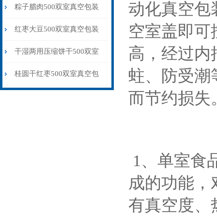
动化真空包
装机厂家供应
粽子腊肉500双室真空包装
空室盖即可
机干湿两用
红枣大豆500双室真空包装
高，经过内
机微电脑控制
干湿两用压缩饼干500双室
蛀、防受潮
真空包装机品牌
桂圆干红枣500双室真空包
而节约损失
装机抽气保鲜
1、单室食
成的功能，
有真空度、