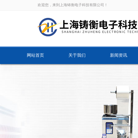
欢迎您，来到上海铸衡电子科技有限公司！
网站首页
关于我们
新闻资讯