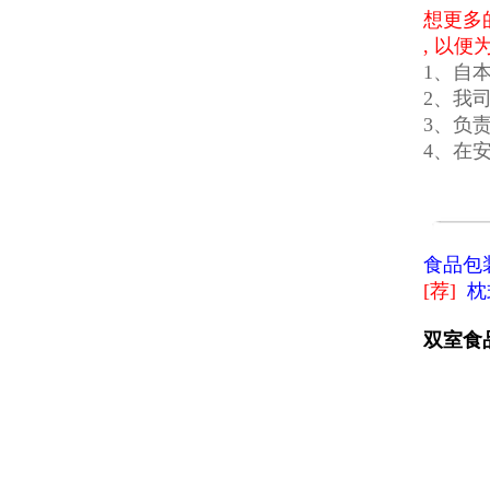
想更多
, 以
1、自
2、我
3、负
4、在
食品包
[荐]
枕
双室食