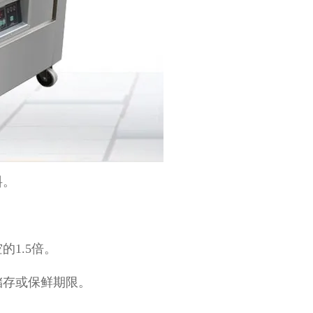
料。
1.5倍。
储存或保鲜期限。