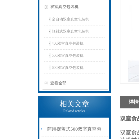
双室真空包装机
全自动双室真空包装机
倾斜式双室真空包装机
400双室真空包装机
500双室真空包装机
600双室真空包装机
查看全部
详情
相关文章
Related articles
双室食
商用摆盖式500双室真空包
双室食