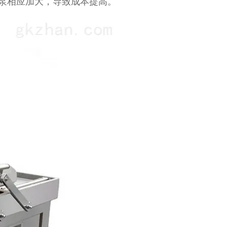
空泵相应加大，导致成本提高。