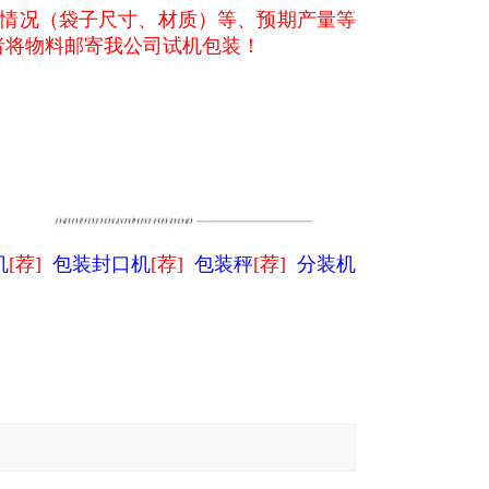
情况（袋子尺寸、材质）等、预期产量等
者将物料邮寄我公司试机包装！
；
机
[荐]
包装封口机
[荐]
包装秤
[荐]
分装机