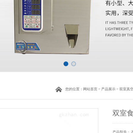
您的位置：
网站首页
>
产品展示
>
双室真
双室
产品型号： 