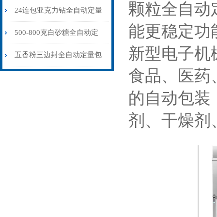
颗粒全自动
机100-500克\包
24连包亚克力钻全自动定量
能更稳定功
包装机高精度不漏料厂家
500-800克白砂糖全自动定
新型电子机
量包装机量杯式
五香粉三边封全自动定量包
食品、医药
装机25-65克\包
的自动包装
剂、干燥剂