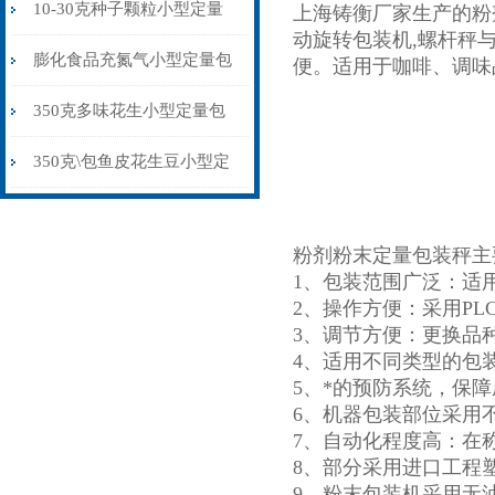
食品杂粮中药粉打包机
10-30克种子颗粒小型定量
上海铸衡厂家生产的粉
动旋转包装机,螺杆秤
包装机称重制袋封口
膨化食品充氮气小型定量包
便。适用于咖啡、调味
装机厂家价格
350克多味花生小型定量包
装机背封品牌
350克\包鱼皮花生豆小型定
量包装机背封
粉剂粉末定量包装秤主
1、包装范围广泛：适
2、操作方便：采用P
3、调节方便：更换品
4、适用不同类型的包
5、*的预防系统，保
6、机器包装部位采用
7、自动化程度高：在
8、部分采用进口工程
9、粉末包装机采用无