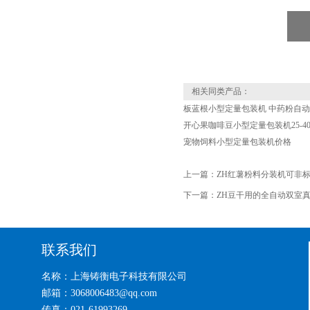
相关同类产品：
板蓝根小型定量包装机 中药粉自
开心果咖啡豆小型定量包装机25-40
宠物饲料小型定量包装机价格
上一篇：
ZH红薯粉料分装机可非
下一篇：
ZH豆干用的全自动双室
联系我们
名称：上海铸衡电子科技有限公司
邮箱：3068006483@qq.com
传真：021-61993269