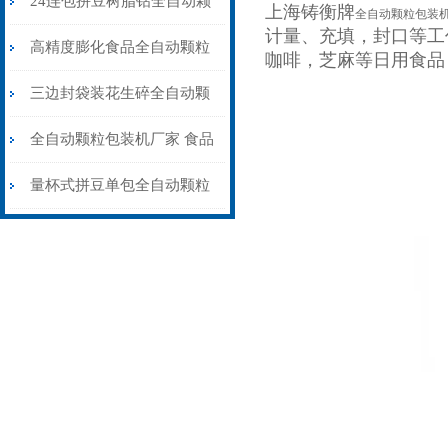
24连包拼豆树脂钻全自动颗
上海铸衡牌
全自动颗粒包装
计量、充填，封口等工
粒包装机高精度防静电
高精度膨化食品全自动颗粒
咖啡，芝麻等日用食品
包装机15-35克\包
三边封袋装花生碎全自动颗
粒包装机1000克\包
全自动颗粒包装机厂家 食品
大米小米白糖食盐包装机
量杯式拼豆单包全自动颗粒
包装机厂家可定制