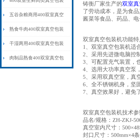
400双室生鲜肉类真空包装
铸衡厂家生产的
双室真
了劳动成本，是为食品
机 食品真空包装保鲜设备
五谷杂粮商用400双室真空
酱菜等食品、药品、电
包装机多少钱一台
熟食牛肉400双室真空包装
双室真空包装机功能特
机抽气封口保鲜
干湿两用400双室真空包装
1、双室真空包装机适
2、采用先进微电脑控
机水果蔬菜肉制品专用
肉制品熟食400双室真空包
3、可配置充气装置，
4、选用大功率真空泵
装机保鲜防腐品牌
5、采用双真空室，真空
6、全不锈钢机身，坚
7、真空效果好，避免
双室真空包装机技术参
品名/规格：ZH-ZKJ-500
真空室内尺寸：500×485
封口尺寸：500mm×4条