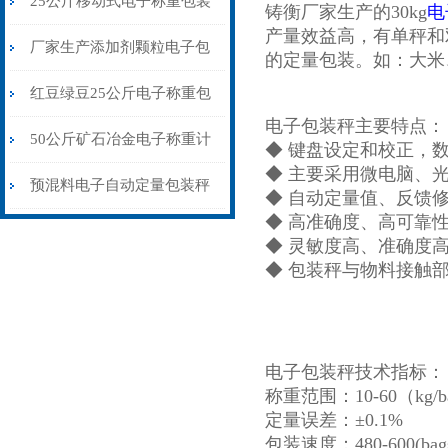
25公斤移动式电子称重包装
铸衡厂家生产的30kg
电
产量效益高，有单秤和
秤粮库专用
厂家生产添加剂颗粒电子包
的定量包装。如：大米
装秤18kg
红豆绿豆25公斤电子称重包
电子包装秤主要特点：
装秤皮带输送式
50公斤矿石冶金电子称重计
◆ 键盘设定和校正，
◆ 主要采用微电脑、
量包装秤价格
预混料电子自动定量包装秤
◆ 自动定量值、反馈
◆ 高准确度、高可靠
厂家供应
◆ 灵敏度高、准确度
◆ 包装秤与物料接触
电子包装秤技术指标：
称重范围：10-60（kg/b
定量误差：±0.1%
包装速度：480-600(