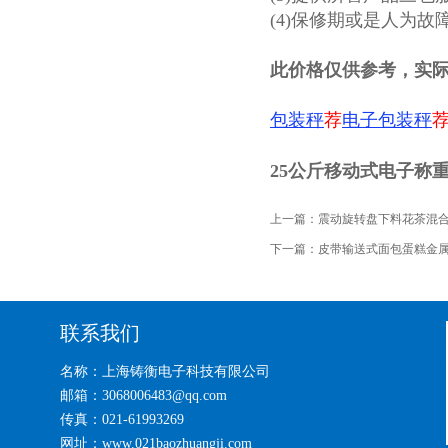
(4)保修期或是人为
此价格仅供参考，实
荐
电子包装秤
包装秤
25公斤移动式电子称
上一篇：
震动旋转盘下料花茶混合
下一篇：
皮带输送式面包蛋糕金
联系我们
名称：上海铸衡电子科技有限公司
邮箱：3068006483@qq.com
传真：021-61993269
网址：www.021baozhuangji.com