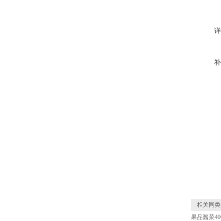
详
补
相关同类
果品酱菜4