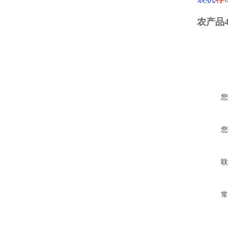
农产品
您
您
联
常