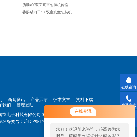
腊肠400双室真空包装机价格
香肠腊肉干400双室真空包装机
在线咨询
们
新闻资讯
产品展示
技术文章
资料下载
系我们
管理登陆
联系方式
您好！欢迎前来咨询，很高兴为您
在线交流
海铸衡电子科技有限公司
站点地图
服务，请问您要咨询什么问题呢？
909
备案号：
沪ICP备14030360号-33
技术支持：
智
二维码
您好，看您停留很久了，是否找到