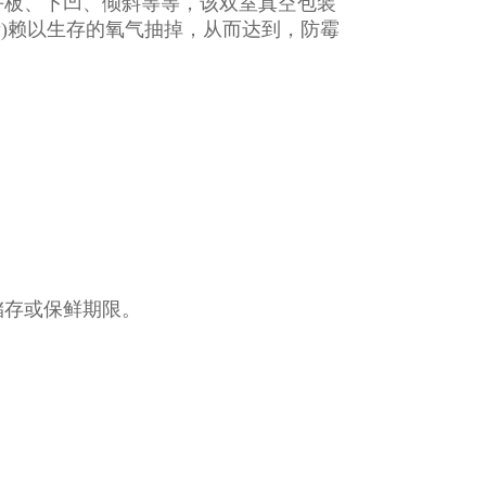
：平板、下凹、倾斜等等，该双室真空包装
)赖以生存的氧气抽掉，从而达到，防霉
储存或保鲜期限。