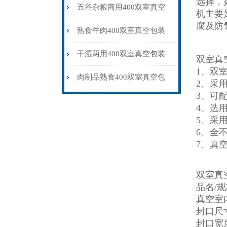
选择，
机 食品真空包装保鲜设备
五谷杂粮商用400双室真空
机主要
腐及防
包装机多少钱一台
熟食牛肉400双室真空包装
机抽气封口保鲜
干湿两用400双室真空包装
双室真
1、双
机水果蔬菜肉制品专用
肉制品熟食400双室真空包
2、采
3、可
装机保鲜防腐品牌
4、选
5、采
6、全
7、真
双室真
品名/规格
真空室内
封口尺寸
封口宽度