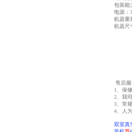
包装能力
电源：38
机器重量
机器尺寸：
售后服
1、保
2、我
3、常
4、人
双室真
装机
荐