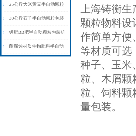
包装机配缝包机
25公斤大米黄豆半自动颗粒
上海铸衡生
包装机配缝包机
30公斤石子半自动颗粒包装
颗粒物料设
机皮带输送式
钾肥BB肥半自动颗粒包装机
作简单方便
304不锈钢材质
耐腐蚀材质生物肥料半自动
等材质可选
颗粒包装机厂家供应
种子、玉米
粒、木屑颗
粒、饲料颗
量包装。