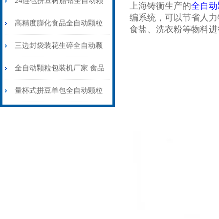
24连包拼豆树脂钻全自动颗
上海铸衡生产的
全自动
编系统，可以节省人力
粒包装机高精度防静电
高精度膨化食品全自动颗粒
食盐、洗衣粉等物料进
包装机15-35克\包
三边封袋装花生碎全自动颗
粒包装机1000克\包
全自动颗粒包装机厂家 食品
大米小米白糖食盐包装机
量杯式拼豆单包全自动颗粒
包装机厂家可定制