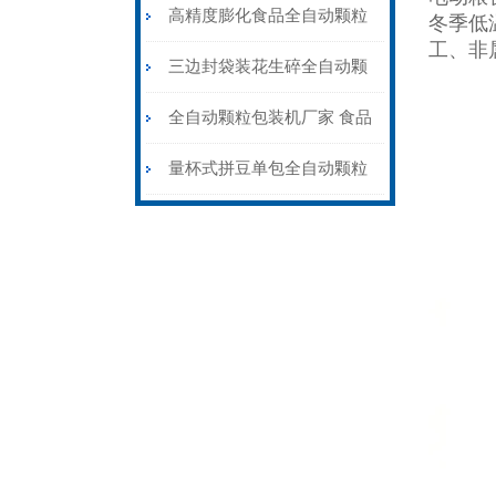
粒包装机高精度防静电
高精度膨化食品全自动颗粒
冬季低
工、非
包装机15-35克\包
三边封袋装花生碎全自动颗
粒包装机1000克\包
全自动颗粒包装机厂家 食品
大米小米白糖食盐包装机
量杯式拼豆单包全自动颗粒
包装机厂家可定制