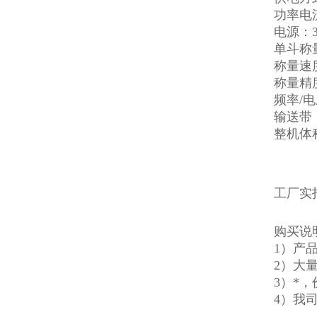
功率电流：
电源：38
单斗称量
称量速度
称量精度：
频率/电压
输送带：
整机体积
工厂实
购买说
1）产
2）大
3）*
4）我