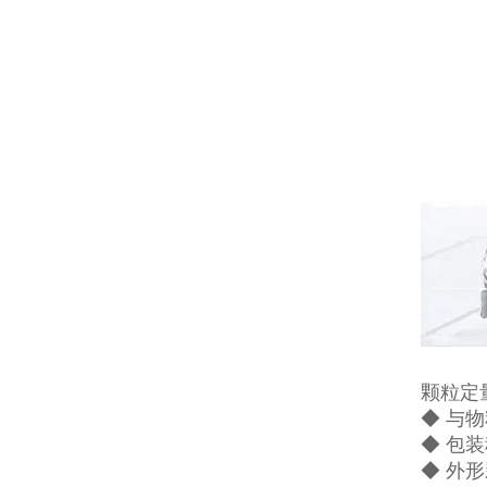
颗粒定
◆ 与
◆ 包
◆ 外