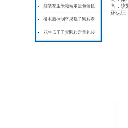
备，该
装机称重封口一体
袋装花生米颗粒定量包装机
还保证
1公斤背封价格
微电脑控制坚果瓜子颗粒定
量包装机三边封价格
花生瓜子干货颗粒定量包装
机背封三边封都可做