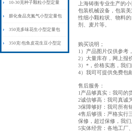
食品杂粮中药粉打包机
10-30克种子颗粒小型定量
上海铸衡专业生产的小
包装机械设备，包装美
包装机称重制袋封口
膨化食品充氮气小型定量包
性细小颗粒状、物料的
剂、麦片等。
装机厂家价格
350克多味花生小型定量包
装机背封品牌
350克\包鱼皮花生豆小型定
购买说明；
1）产品图片仅供参考
量包装机背封
2）大量库存，网上报
3）*，价格实惠，我
4）我司可提供免费包
售后服务：
1产品够真实：我司的
2诚信够高：我司真诚
3保障够好：我司所有
4售后够强：严格实行
保修，超过保修，我们
5实体经营：各地工厂