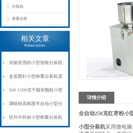
分装机
查看全部
相关文章
Related articles
实验室用的小型智能分装机
1-20克厂家价格
盒装图钉小型称重分装机震
动下料
500-1500克干糯米颗粒小型
详情介绍
分装机袋装人工接料
调味粉高精度半自动小型分
全自动250克红枣粉小
装机厂家现货
切片中药材小型称重分装机
小型分装机
采用微电脑
小诊所专用