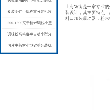
实验室用的小型智能分装机
上海铸衡是一家专业的
1-20克厂家价格
盒装图钉小型称重分装机震
装设计，其主要特点：
料口加装震动器，粉末
动下料
500-1500克干糯米颗粒小型
分装机袋装人工接料
调味粉高精度半自动小型分
装机厂家现货
切片中药材小型称重分装机
小诊所专用