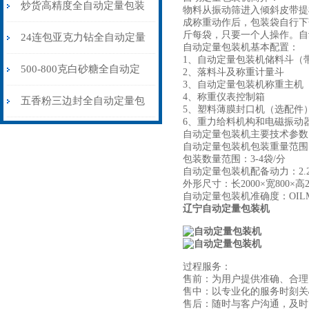
量包装机6-8克
炒货高精度全自动定量包装
物料从振动筛进入倾斜皮带提
成称重动作后，包装袋自行下
斤每袋，只要一个人操作。自
机100-500克\包
24连包亚克力钻全自动定量
自动定量包装机基本配置：
1、自动定量包装机储料斗（
包装机高精度不漏料厂家
500-800克白砂糖全自动定
2、落料斗及称重计量斗
3、自动定量包装机称重主机
4、称重仪表控制箱
量包装机量杯式
五香粉三边封全自动定量包
5、塑料薄膜封口机（选配件
6、重力给料机构和电磁振动
装机25-65克\包
自动定量包装机主要技术参
自动定量包装机包装重量范围：2
包装数量范围：3-4袋/分
自动定量包装机配备动力：2.2
外形尺寸：长2000×宽800×高
自动定量包装机准确度：OILMR6
辽宁自动定量包装机
过程服务：
售前：为用户提供准确、合理
售中：以专业化的服务时刻关
售后：随时与客户沟通，及时