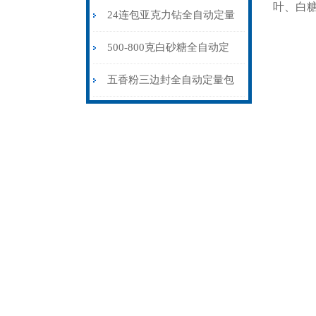
叶、白
机100-500克\包
24连包亚克力钻全自动定量
包装机高精度不漏料厂家
500-800克白砂糖全自动定
量包装机量杯式
五香粉三边封全自动定量包
装机25-65克\包