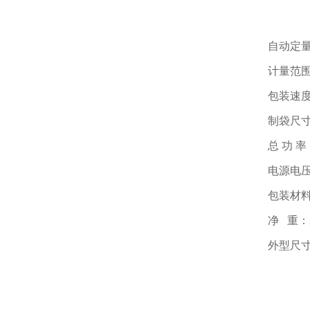
自动定
计量范围：
包装速度：
制袋尺寸：
总 功 率
电源电压：
包装材料
净 重：2
外型尺寸：