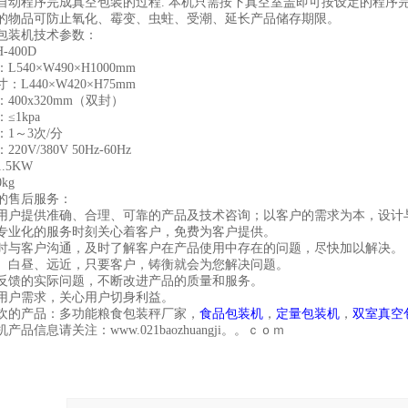
自动程序完成真空包装的过程. 本机只需按下真空室盖即可按设定的程序
的物品可防止氧化、霉变、虫蛀、受潮、延长产品储存期限。
包装机技术参数：
-400D
540×W490×H1000mm
L440×W420×H75mm
400x320mm（双封）
≤1kpa
1～3次/分
0V/380V 50Hz-60Hz
.5KW
kg
的售后服务：
用户提供准确、合理、可靠的产品及技术咨询；以客户的需求为本，设计
专业化的服务时刻关心着客户，免费为客户提供。
时与客户沟通，及时了解客户在产品使用中存在的问题，尽快加以解决。
、白昼、远近，只要客户，铸衡就会为您解决问题。
反馈的实际问题，不断改进产品的质量和服务。
用户需求，关心用户切身利益。
欢的产品：多功能粮食包装秤厂家，
食品包装机
，
定量包装机
，
双室真空
产品信息请关注：www.021baozhuangji。。ｃｏｍ