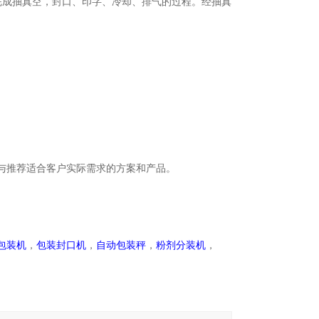
完成抽真空，封口、印字、冷却、排气的过程。经抽真
与推荐适合客户实际需求的方案和产品。
包装机
，
包装封口机
，
自动包装秤
，
粉剂分装机
，