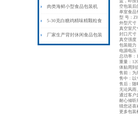
盖，即按
品包装机品牌
肉类海鲜小型食品包装机
空包装后
单室食品
型 号：ZH
500型厂家报价
5-30克白糖鸡精味精颗粒食
外型尺寸：L
真空室尺寸：
封口尺寸：
品包装机
厂家生产背封休闲食品包装
真空强度：
包装能力：
机价格
电源电压：22
总功率：1
重量：120
体贴周到
售前：为
售中：以
售后：随
无论风雨
通过客户
耐心倾听
猜您还喜
更多包装机