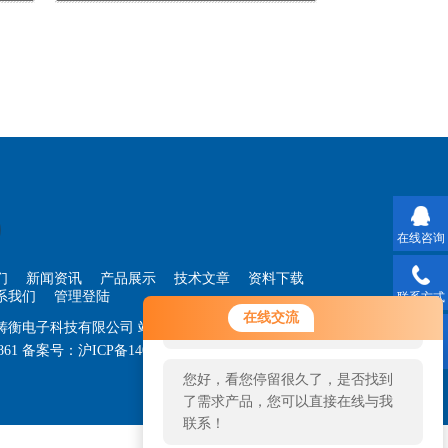
在线咨询
们
新闻资讯
产品展示
技术文章
资料下载
系我们
管理登陆
联系方式
您好！欢迎前来咨询，很高兴为您
在线交流
海铸衡电子科技有限公司
站点地图
服务，请问您要咨询什么问题呢？
861
备案号：
沪ICP备14030360号-33
技术支持：
智
二维码
您好，看您停留很久了，是否找到
了需求产品，您可以直接在线与我
联系！