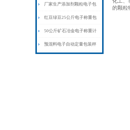
化工、
秤粮库专用
厂家生产添加剂颗粒电子包
的颗粒
装秤18kg
红豆绿豆25公斤电子称重包
装秤皮带输送式
50公斤矿石冶金电子称重计
量包装秤价格
预混料电子自动定量包装秤
厂家供应