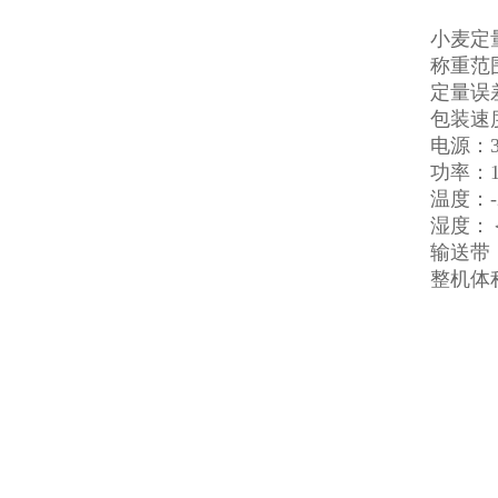
小麦定
称重范围：
定量误差
包装速度
电源：38
功率：1
温度：-2
湿度：
输送带：
整机体积