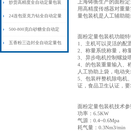
上海铸衡生产的面粉定
量包装机6-8克
炒货高精度全自动定量包装
用高精度传感器对重量
量包装机是人工辅助能
机100-500克\包
24连包亚克力钻全自动定量
包装机高精度不漏料厂家
500-800克白砂糖全自动定
面粉定量包装机功能特
量包装机量杯式
五香粉三边封全自动定量包
1、主机可以灵活的配
2、称量系统称量，称
装机25-65克\包
3、异步电机控制螺旋
4、的包装重量输入、
人工协助上袋，电动夹
5、包装秤整机除电机
证，食品卫生认证，要
面粉定量包装机技术参
功率：6.5KW
气源：0.4~0.6Mpa
耗气量：0.3Nm3/min