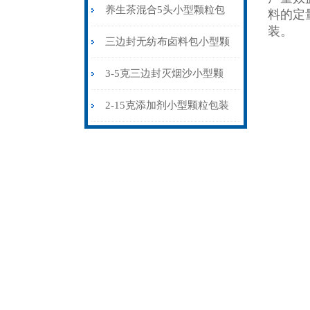
粒包装机多少钱
养生茶混合5头小型颗粒包
料的定
装。
装机高精度可定制
三边封无纺布卤料包小型颗
粒包装机厂家
3-5克三边封灭烟沙小型颗
粒包装机智能化
2-15克添加剂小型颗粒包装
机三边封