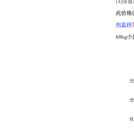
(4)
此价格
包装秤
60kg
您
您
联