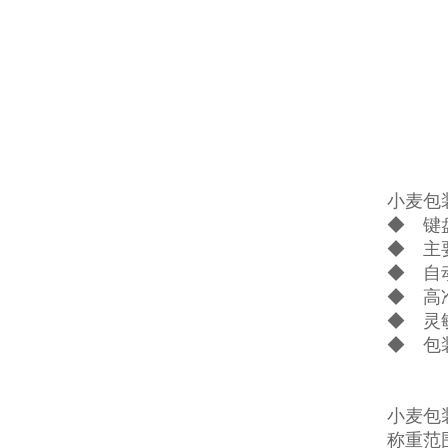
小麦包
◆ 键
◆ 主
◆ 自
◆ 高
◆ 灵
◆ 包
小麦包
称重范围：