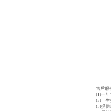
售后服
(1)一
(2)
(3)