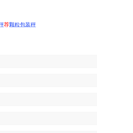
秤
荐
颗粒包装秤