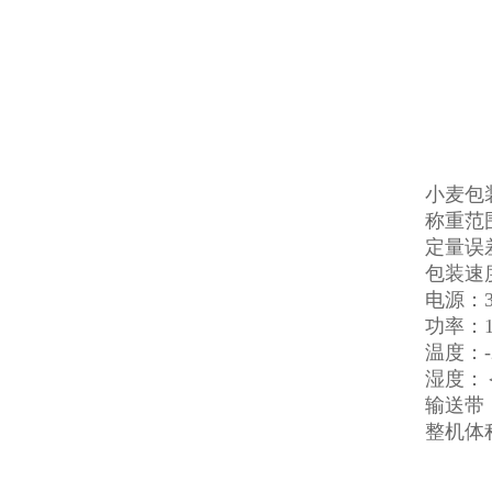
小麦包
称重范围：
定量误差
包装速度
电源：38
功率：1
温度：-2
湿度：
输送带：
整机体积