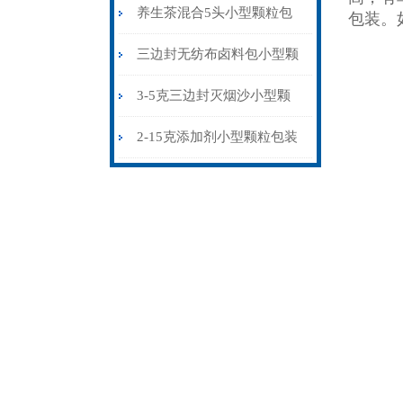
粒包装机多少钱
养生茶混合5头小型颗粒包
包装。
装机高精度可定制
三边封无纺布卤料包小型颗
粒包装机厂家
3-5克三边封灭烟沙小型颗
粒包装机智能化
2-15克添加剂小型颗粒包装
机三边封