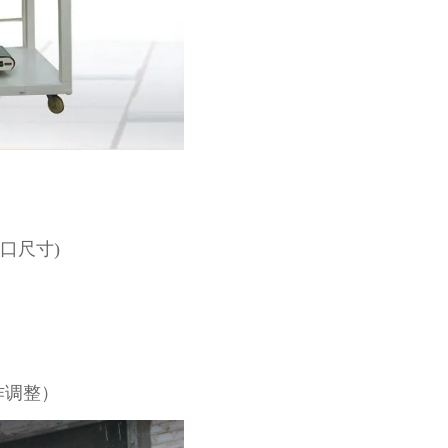
袋口尺寸)
作调整）