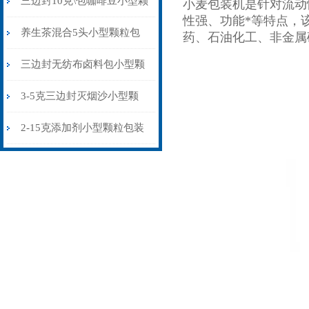
三边封10克\包咖啡豆小型颗
小麦包装机
是针对流动
性强、功能*等特点，
粒包装机多少钱
养生茶混合5头小型颗粒包
药、石油化工、非金属
装机高精度可定制
三边封无纺布卤料包小型颗
粒包装机厂家
3-5克三边封灭烟沙小型颗
粒包装机智能化
2-15克添加剂小型颗粒包装
机三边封