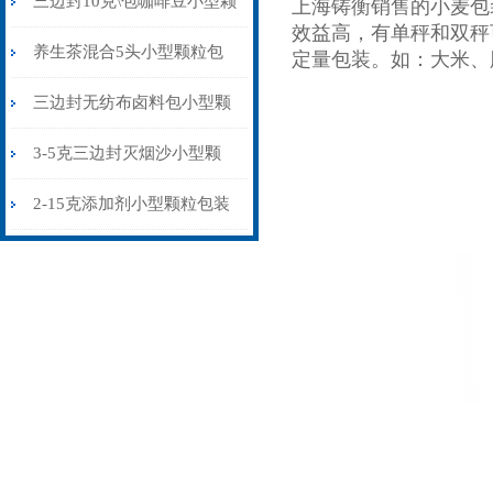
三边封10克\包咖啡豆小型颗
上海铸衡销售的小麦包
效益高，有单秤和双秤
粒包装机多少钱
养生茶混合5头小型颗粒包
定量包装。如：大米、
装机高精度可定制
三边封无纺布卤料包小型颗
粒包装机厂家
3-5克三边封灭烟沙小型颗
粒包装机智能化
2-15克添加剂小型颗粒包装
机三边封