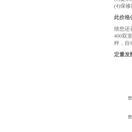
(4)
此价格
猜您还
400
秤，自
定量发
您
您