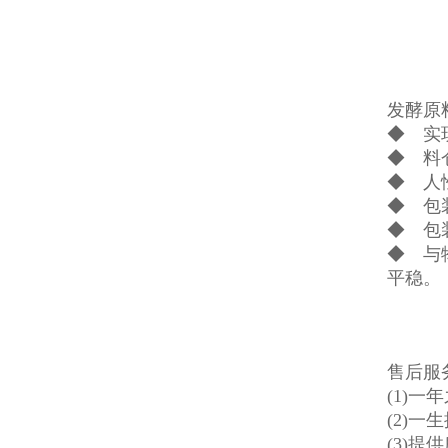
发酵原
◆ 实
◆ 料
◆ 人
◆ 包
◆ 包
◆ 与
平稳。
售后服
(1)一
(2)
(3)