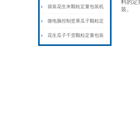
料的定
装机称重封口一体
袋装花生米颗粒定量包装机
装。
1公斤背封价格
微电脑控制坚果瓜子颗粒定
量包装机三边封价格
花生瓜子干货颗粒定量包装
机背封三边封都可做