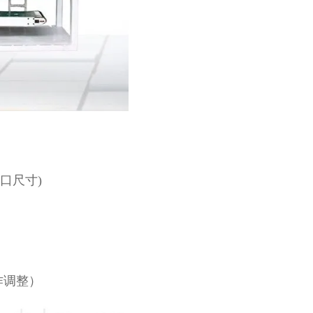
袋口尺寸)
作调整）