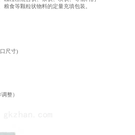
、粮食等颗粒状物料的定量充填包装。
袋口尺寸)
作调整）