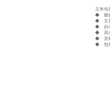
玉米包
◆ 键
◆ 主
◆ 自
◆ 高
◆ 灵
◆ 包