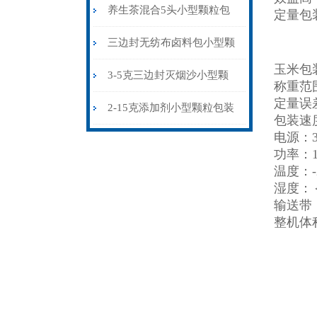
粒包装机多少钱
养生茶混合5头小型颗粒包
定量包
装机高精度可定制
三边封无纺布卤料包小型颗
玉米包
粒包装机厂家
3-5克三边封灭烟沙小型颗
称重范围：
定量误差
粒包装机智能化
2-15克添加剂小型颗粒包装
包装速度
电源：38
机三边封
功率：1
温度：-2
湿度：
输送带：
整机体积