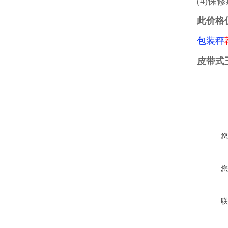
(4)
此价格
包装秤
皮带式
您
您
联