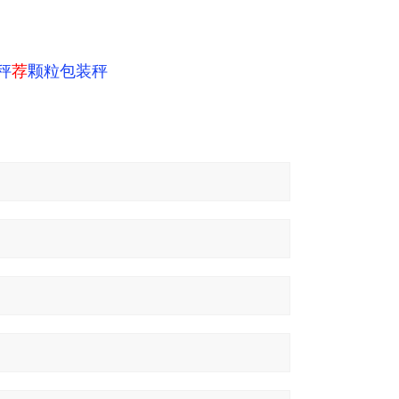
秤
荐
颗粒包装秤