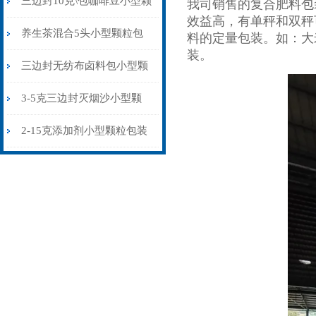
三边封10克\包咖啡豆小型颗
我司销售的复合肥料包
效益高，有单秤和双秤
粒包装机多少钱
养生茶混合5头小型颗粒包
料的定量包装。如：大
装。
装机高精度可定制
三边封无纺布卤料包小型颗
粒包装机厂家
3-5克三边封灭烟沙小型颗
粒包装机智能化
2-15克添加剂小型颗粒包装
机三边封