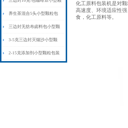
三边封10克\包咖啡豆小型颗
化工原料包装机
是对颗
高速度、环境适应性强
粒包装机多少钱
养生茶混合5头小型颗粒包
食，化工原料等。
装机高精度可定制
三边封无纺布卤料包小型颗
粒包装机厂家
3-5克三边封灭烟沙小型颗
粒包装机智能化
2-15克添加剂小型颗粒包装
机三边封