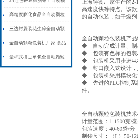
24连包拼豆树脂钻全自动颗
上海铸衡厂家生产的2
高速度快等特点。该款
粒包装机高精度防静电
高精度膨化食品全自动颗粒
的自动包装，如干燥剂
包装机15-35克\包
三边封袋装花生碎全自动颗
全自动颗粒包装机产品
粒包装机1000克\包
全自动颗粒包装机厂家 食品
◆ 自动完成计量、制
◆ 包装有色标的包装
大米小米白糖食盐包装机
量杯式拼豆单包全自动颗粒
◆ 包装机采用步进电
◆ 封口嵌入式设计，
包装机厂家可定制
◆ 包装机采用模块化
◆ 先进的PLC控制
件。
全自动颗粒包装机技术
计量范围：1-1500克/
包装速度：40-60袋/分
制袋尺寸：（L）50-120