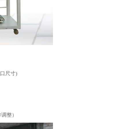
袋口尺寸)
作调整）