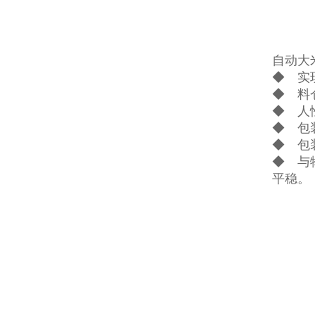
自动大
◆ 实
◆ 料
◆ 人
◆ 包
◆ 包
◆ 与
平稳。