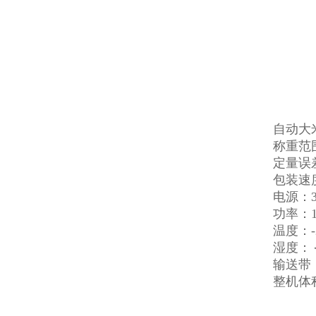
自动大
称重范围：
定量误差
包装速度
电源：38
功率：1
温度：-2
湿度：
输送带：
整机体积