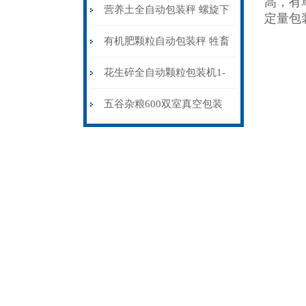
高，有
工厂专用
营养土全自动包装秤 螺旋下
定量包
料不锈钢称重打包机
有机肥颗粒自动包装秤 牲畜
粪便有机肥灌包机厂家定制
花生碎全自动颗粒包装机1-
500克
五谷杂粮600双室真空包装
机连续式