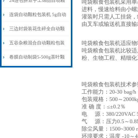
24连包拼豆手工饰品自动颗
吨袋粮食包装机
采用单
进料，慢速给料由小螺
粒包装机防静电不堵料
连袋自动颗粒包装机 5g自动
灌装时只需人工挂袋，
由叉车或输送机直接输
计量包装机 三边封打包机
三边封袋装花生碎全自动颗
粒包装机1000克\包
吨袋粮食包装机适应物
五谷杂粮混合自动颗粒包装
吨袋粮食包装机比较适
机30-70克\包背封
卷膜自动制袋5-500g茶叶颗
粉、生物工程、精细化
粒包装机
吨袋粮食包装机技术参
工作能力：20-30 bag/h
包装规格：500～2000kg
准 确 度：≤±0.2％
电 源：380/220VAC 
气 源：压力0.5～0.8M
除尘风量：1500~3000 
环境要求：温度 -10～4