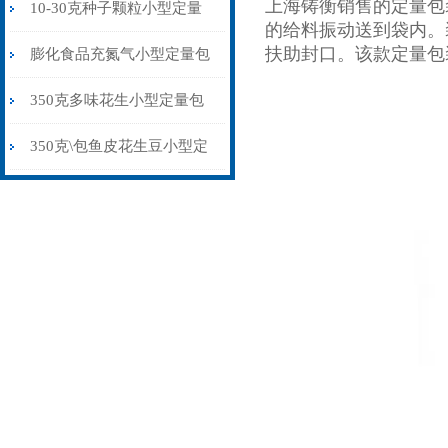
上海铸衡销售的定量包
食品杂粮中药粉打包机
10-30克种子颗粒小型定量
的给料振动送到袋内。
扶助封口。该款定量包
包装机称重制袋封口
膨化食品充氮气小型定量包
装机厂家价格
350克多味花生小型定量包
装机背封品牌
350克\包鱼皮花生豆小型定
量包装机背封