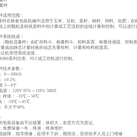
秤适用范围：
秤在粮食包装机械中适用于玉米、豆粕、菜籽、棉籽、饲料、化肥，在
线上的颗粒及粉状原料中间计量或工艺流程的连续计量和控制。可以进行
秤系统组成：
秤（颗粒流量秤）由贮存料斗、称量料斗、卸料装置、称重传感器、控制
计量或由静态计量转换的动态失重给料、计量和给料精度高。
上位机管理系统连接。
X800系列仪表、PLC或工控机进行控制。
秤技术参数：
0～300t/h
 ±0.2%
 3～4个
： 220V 85%～110% 50HZ
秤体： -10℃～50℃
-10℃～45℃
 不大于90%
：
的包装设备由于比较重，体积大，发货方式为货运。
：免费保修一年，终身，终身维护。
现故障，指导维修，处理不了的，视情况，安排技术人员上门维修