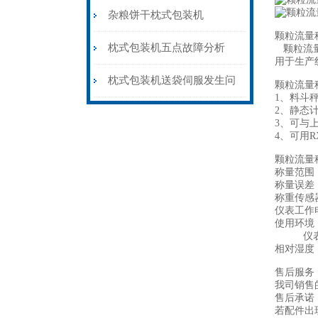
杂粮饼干枕式包装机
颗粒流量
枕式包装机五点故障分析
颗粒流量
用于生产
枕式包装机送袋伺服发生问
颗粒流量
1、料斗
2、静态
题时该如何解决
3、可与
4、可用R
颗粒流量
称量范围： 
称量误差：
称重传感器
仪表工作电源
使用环境：
仪表： 
相对湿度：
售后服务
我司销售
售后承诺
若配件出