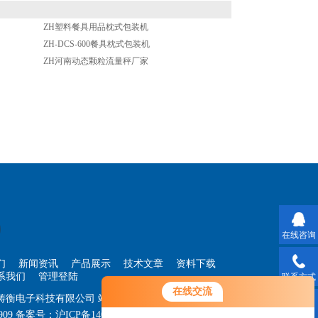
ZH塑料餐具用品枕式包装机
ZH-DCS-600餐具枕式包装机
ZH河南动态颗粒流量秤厂家
在线咨询
们
新闻资讯
产品展示
技术文章
资料下载
系我们
管理登陆
联系方式
您好！欢迎前来咨询，很高兴为您
在线交流
海铸衡电子科技有限公司
站点地图
服务，请问您要咨询什么问题呢？
909
备案号：
沪ICP备14030360号-33
技术支持：
智