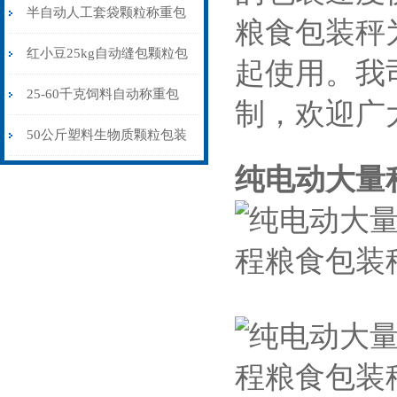
包装秤纯电动价格
半自动人工套袋颗粒称重包
粮食包装秤
装秤20-60公斤
红小豆25kg自动缝包颗粒包
起使用。我
装秤厂家
25-60千克饲料自动称重包
制，欢迎广
装秤皮带输送式
50公斤塑料生物质颗粒包装
纯电动大量
秤自流式价格